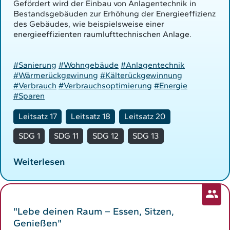
Gefördert wird der Einbau von Anlagentechnik in
Bestandsgebäuden zur Erhöhung der Energieeffizienz
des Gebäudes, wie beispielsweise einer
energieeffizienten raumlufttechnischen Anlage.
#Sanierung
#Wohngebäude
#Anlagentechnik
#Wärmerückgewinung
#Kälterückgewinnung
#Verbrauch
#Verbrauchsoptimierung
#Energie
#Sparen
Leitsatz 17
Leitsatz 18
Leitsatz 20
SDG 1
SDG 11
SDG 12
SDG 13
Weiterlesen
"Lebe deinen Raum – Essen, Sitzen,
Genießen"