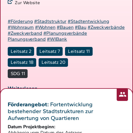
Zur Website
#Förderung
#Stadtstruktur
#Stadtentwicklung
#Wohnraum
#Wohnen
#Bauen
#Bau
#Zweckverbände
#Zweckverband
#Planungsverbände
Planungsverband
#WIBank
Leitsatz 2
Leitsatz 7
Leitsatz 11
Leitsatz 18
Leitsatz 20
SDG 11
Weiterlesen
Förderangebot:
Fortentwicklung
bestehender Stadtstrukturen zur
Aufwertung von Quartieren
Datum Projektbeginn:
Abhängig vom Datum des Antrags