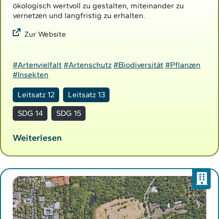
ökologisch wertvoll zu gestalten, miteinander zu
vernetzen und langfristig zu erhalten.
Zur Website
#Artenvielfalt
#Artenschutz
#Biodiversität
#Pflanzen
#Insekten
Leitsatz 12
Leitsatz 13
SDG 14
SDG 15
Weiterlesen