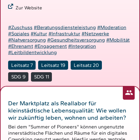
Zur Website
#Zuschuss
#Beratungsdiensteleistung
#Moderation
#Soziales
#Kultur
#Infrastruktur
#Netzwerke
#Nahversorgung
#Gesundheitsversorgung
#Mobilität
#Ehrenamt
#Engagement
#Integration
#Leitbildentwicklung
Leitsatz 7
Leitsatz 19
Leitsatz 20
SDG 9
SDG 11
Weiterlesen
Der Marktplatz als Reallabor für
kleinstädtische Lebensqualität: Wie wollen
wir zukünftig leben, wohnen und arbeiten?
Bei dem "Summer of Pioneers" können ungenutzte
innerstädtische Flächen und Räume für ein digitales
Coworking genutzt werden. Hierfür werden zentrale