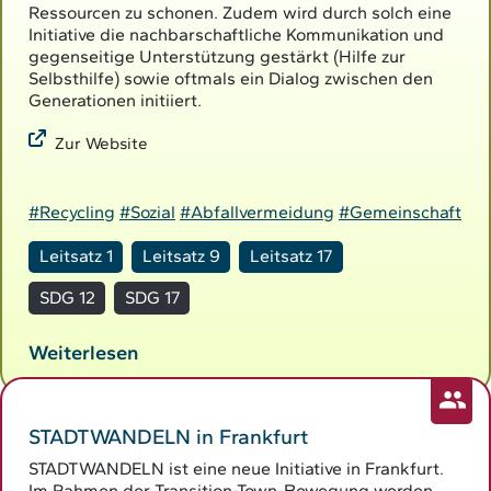
Ressourcen zu schonen. Zudem wird durch solch eine
Initiative die nachbarschaftliche Kommunikation und
gegenseitige Unterstützung gestärkt (Hilfe zur
Selbsthilfe) sowie oftmals ein Dialog zwischen den
Generationen initiiert.
Zur Website
#Recycling
#Sozial
#Abfallvermeidung
#Gemeinschaft
Leitsatz 1
Leitsatz 9
Leitsatz 17
SDG 12
SDG 17
Weiterlesen
STADTWANDELN in Frankfurt
STADTWANDELN ist eine neue Initiative in Frankfurt.
Im Rahmen der Transition-Town-Bewegung werden