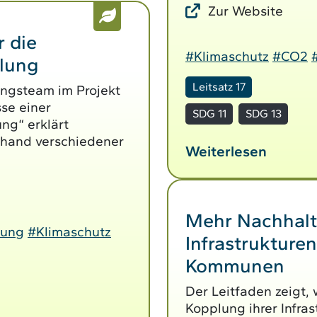
Zur Website
r die
#Klimaschutz
#CO2
klung
Leitsatz 17
ungsteam im Projekt
se einer
SDG 11
SDG 13
ung“ erklärt
nhand verschiedener
Weiterlesen
Mehr Nachhalti
lung
#Klimaschutz
Infrastrukturen
Kommunen
Der Leitfaden zeigt
Kopplung ihrer Infras