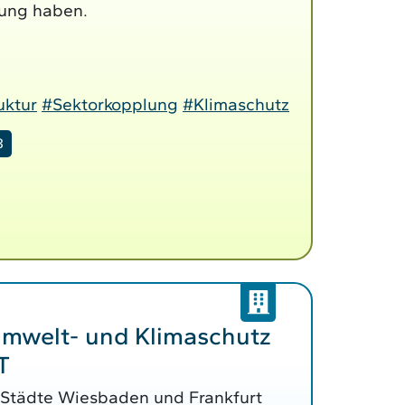
lung haben.
uktur
#Sektorkopplung
#Klimaschutz
8
Umwelt- und Klimaschutz
T
e Städte Wiesbaden und Frankfurt