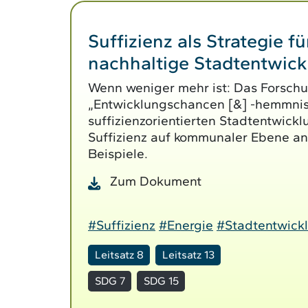
Suffizienz als Strategie fü
nachhaltige Stadtentwic
Wenn weniger mehr ist: Das Forsch
„Entwicklungschancen [&] -hemmnis
suffizienzorientierten Stadtentwickl
Suffizienz auf kommunaler Ebene a
Beispiele.
Zum Dokument
#Suffizienz
#Energie
#Stadtentwick
Leitsatz 8
Leitsatz 13
SDG 7
SDG 15