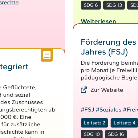
srechte
SDG 6
SDG 13
SD
Weiterlesen
Förderung des 
Jahres (FSJ)
Die Förderung beinh
tegriert
pro Monat je Freiwill
pädagogische Beglei
 Geflüchtete,
Zur Website
 und sozial
 des Zuschusses
tungsberechtigten ab
#FSJ
#Soziales
#Frei
000 €. Eine
Leitsatz 2
Leitsatz 4
ür zusätzliche
chichte kann in
SDG 10
SDG 16