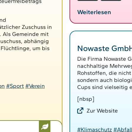
teuerfreibetrags
Weiterlesen
und
zlicher Zuschuss in
. Als Gemeinde mit
Zuschuss, abhängig
Nowaste Gmb
Flüchtlinge, um bis
Die Firma Nowaste 
nachhaltige Mehrweg
Rohstoffen, die nich
sondern auch biologi
on
#Sport
#Verein
Cups sind vielseitig 
[nbsp]
Zur Website
#Klimaschutz
#Abfal