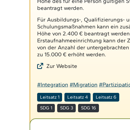
Höhe des für eine Person gültigen S
beantragt werden.
Für Ausbildungs-, Qualifizierungs- 
Schulungsmaßnahmen kann ein zusät
Höhe von 2.400 € beantragt werden
Erstaufnahmeeinrichtung kann der 
von der Anzahl der untergebrachten 
zu 15.000 € erhöht werden.
Zur Website
#Integration
#Migration
#Partizipati
Leitsatz 1
Leitsatz 4
Leitsatz 6
SDG 1
SDG 3
SDG 16
Weiterlesen