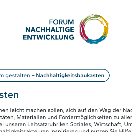
m gestalten
–
Nachhaltigkeitsbaukasten
sten
unen leicht machen sollen, sich auf den Weg der Na
itäten, Materialien und Fördermöglichkeiten zu all
ei unseren Leitsatzrubriken Soziales, Wirtschaft, U
altigkeitsakteuren inspirieren und nutzen Sie Hilf