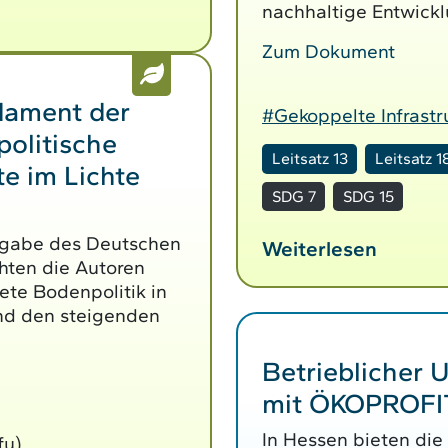
nachhaltige Entwick
Zum Dokument
dament der
#Gekoppelte Infrastr
olitische
Leitsatz 13
Leitsatz 1
e im Lichte
SDG 7
SDG 15
sgabe des Deutschen
Weiterlesen
chten die Autoren
ete Bodenpolitik in
d den steigenden
Betrieblicher 
mit ÖKOPROFI
In Hessen bieten di
fu)