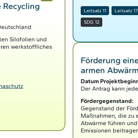
e Recycling
Leitsatz 11
Leitsatz 17
SDG 12
Deutschland
en Silofolien und
eren werkstoffliches
Förderung eine
armen Abwärm
Datum Projektbeginn
maschutz
Der Antrag kann jeder
Fördergegenstand:
Gegenstand der Förde
Maßnahmen, die zu e
Abwärme führen und 
Emissionen beitragen