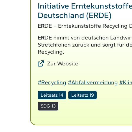
Initiative Erntekunststoff
Deutschland (ERDE)
E
R
DE – Erntekunststoffe Recycling 
E
R
DE nimmt von deutschen Landwirt
Stretchfolien zurück und sorgt für d
Recycling.
Zur Website
#Recycling
#Abfallvermeidung
#Kli
Leitsatz 14
Leitsatz 19
SDG 13