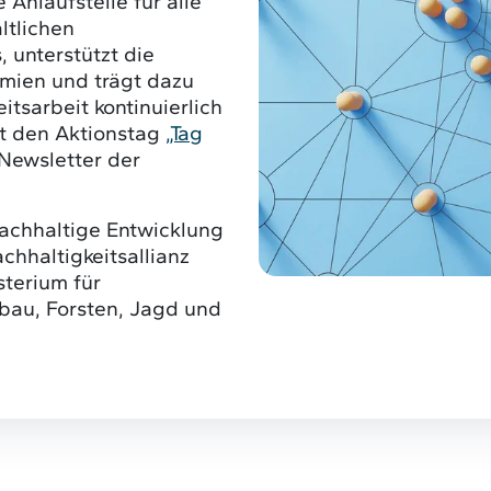
e Anlaufstelle für alle
altlichen
unterstützt die
emien und trägt dazu
tsarbeit kontinuierlich
rt den Aktionstag
„Tag
Newsletter der
achhaltige Entwicklung
chhaltigkeitsallianz
sterium für
bau, Forsten, Jagd und