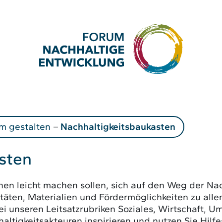
m gestalten
–
Nachhaltigkeitsbaukasten
sten
unen leicht machen sollen, sich auf den Weg der Na
itäten, Materialien und Fördermöglichkeiten zu all
ei unseren Leitsatzrubriken Soziales, Wirtschaft, U
altigkeitsakteuren inspirieren und nutzen Sie Hilf