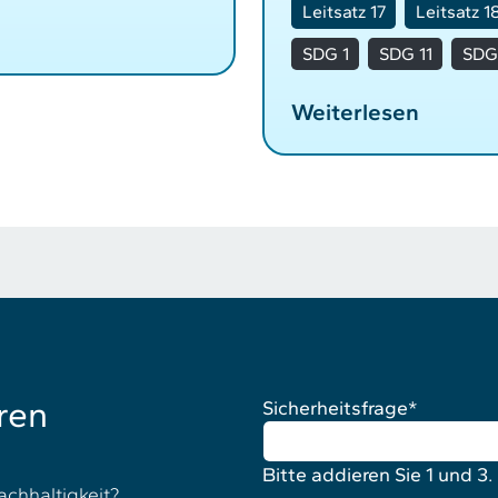
Leitsatz 17
Leitsatz 1
SDG 1
SDG 11
SDG
Weiterlesen
ren
Sicherheitsfrage
*
Bitte addieren Sie 1 und 3.
achhaltigkeit?