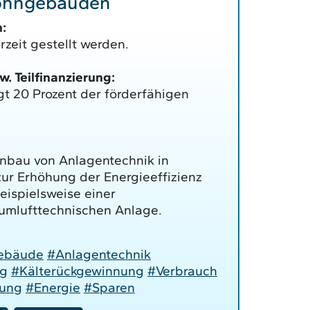
Wohngebäuden
:
zeit gestellt werden.
 Teilfinanzierung:
gt 20 Prozent der förderfähigen
inbau von Anlagentechnik in
r Erhöhung der Energieeffizienz
ispielsweise einer
aumlufttechnischen Anlage.
ebäude
#Anlagentechnik
ng
#Kälterückgewinnung
#Verbrauch
rung
#Energie
#Sparen