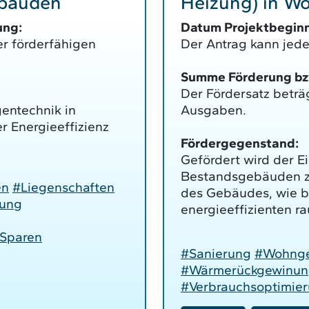
ebäuden
Heizung) in 
ung:
Datum Projektbeginn
er förderfähigen
Der Antrag kann jeder
Summe Förderung bzw.
Der Fördersatz beträ
gentechnik in
Ausgaben.
 Energieeffizienz
Fördergegenstand:
Gefördert wird der E
Bestandsgebäuden zu
en
#Liegenschaften
des Gebäudes, wie be
ung
energieeffizienten r
Sparen
#Sanierung
#Wohng
#Wärmerückgewinu
#Verbrauchsoptimie