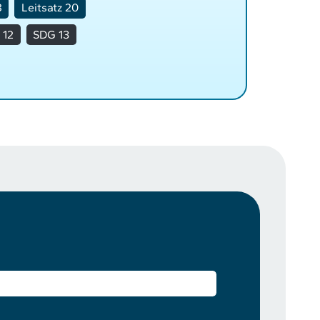
8
Leitsatz 20
 12
SDG 13