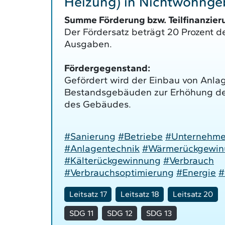
Heizung) in Nichtwohng
Summe Förderung bzw. Teilfinanzier
Der Fördersatz beträgt 20 Prozent d
Ausgaben.
Fördergegenstand:
Gefördert wird der Einbau von Anla
Bestandsgebäuden zur Erhöhung der
des Gebäudes.
#Sanierung
#Betriebe
#Unternehm
#Anlagentechnik
#Wärmerückgewin
#Kälterückgewinnung
#Verbrauch
#Verbrauchsoptimierung
#Energie
#
Leitsatz 17
Leitsatz 18
Leitsatz 20
SDG 11
SDG 12
SDG 13