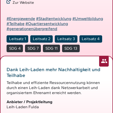
Zur Website
#Energiewende
#Stadtentwicklung
#Umweltbildung
#Teilhabe
#Quartiersentwicklung
#generationenübergreifend
Leitsatz 1
Leitsatz 2
Leitsatz 3
Leitsatz 4
SDG 4
SDG 7
SDG 11
SDG 13
Dank Leih-Laden mehr Nachhaltigkeit und
Teilhabe
Teilhabe und effiziente Ressourcennutzung können
durch einen Leih-Laden dank Netzwerkarbeit und
organisiertem Ehrenamt erreicht werden.
Anbieter / Projektleitung
Leih-Laden Fulda