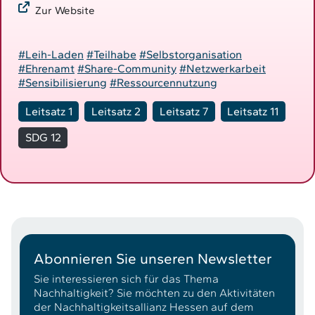
Zur Website
#Leih-Laden
#Teilhabe
#Selbstorganisation
#Ehrenamt
#Share-Community
#Netzwerkarbeit
#Sensibilisierung
#Ressourcennutzung
Leitsatz 1
Leitsatz 2
Leitsatz 7
Leitsatz 11
SDG 12
Abonnieren Sie unseren Newsletter
Sie interessieren sich für das Thema
Nachhaltigkeit? Sie möchten zu den Aktivitäten
der Nachhaltigkeitsallianz Hessen auf dem