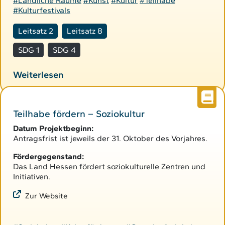
#Ländliche Räume
#Kunst
#Kultur
#Teilhabe
#Kulturfestivals
Leitsatz 2
Leitsatz 8
SDG 1
SDG 4
Weiterlesen
Teilhabe fördern – Soziokultur
Datum Projektbeginn:
Antragsfrist ist jeweils der 31. Oktober des Vorjahres.
Fördergegenstand:
Das Land Hessen fördert soziokulturelle Zentren und
Initiativen.
Zur Website