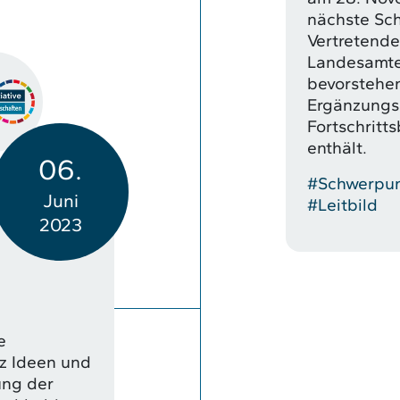
nächste Sch
Vertretende
Landesamtes
bevorstehen
Ergänzungs
Fortschritts
enthält.
06.
#Schwerpu
Juni
#Leitbild
2023
e
nz Ideen und
ung der