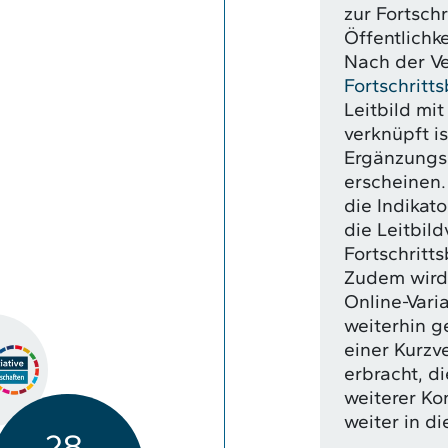
zur Fortschr
Öffentlichk
Nach der Ve
Fortschritt
Leitbild mi
verknüpft is
Ergänzungsb
erscheinen. 
die Indikat
die Leitbil
Fortschritt
Zudem wird
Online-Varia
weiterhin g
einer Kurzv
erbracht, di
weiterer Ko
weiter in di
28.