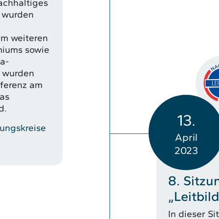
nachhaltiges
o wurden
zum weiteren
iums sowie
a-
m wurden
nferenz am
as
d.
13.
ungskreise
April
2023
8. Sitzu
„Leitbil
In dieser S