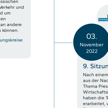
essischen
 Verkehr und
nd um
den
 an andere
 können.
03.
ungskreise
November
2022
9. Sitz
Nach einem 
aus der Nac
Thema Press
Wirtschaftsi
haben die 
erarbeitet, 