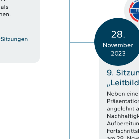
mals
inen.
28.
Sitzungen
November
2023
9. Sitzu
„Leitbil
Neben einem
Präsentatio
angelehnt 
Nachhaltigk
Aufbereitun
Fortschritt
am 28. Nov