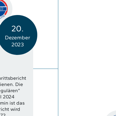
20.
Dezember
2023
ittsbericht
ienen. Die
egulären“
il 2024
min ist das
icht wird
 72