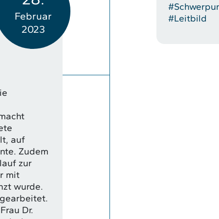
#Schwerpu
Februar
#Leitbild
2023
ie
macht
ete
t, auf
nnte. Zudem
lauf zur
r mit
zt wurde.
gearbeitet.
Frau Dr.