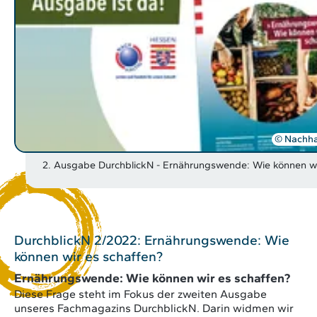
© Nachhal
2. Ausgabe DurchblickN - Ernährungswende: Wie können wi
DurchblickN 2/2022: Ernährungswende: Wie
können wir es schaffen?
Ernährungswende: Wie können wir es schaffen?
Diese Frage steht im Fokus der zweiten Ausgabe
unseres Fachmagazins
Durchblick
N
. Darin widmen wir