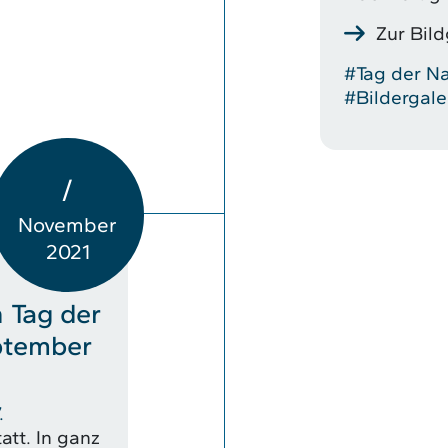
Zur Bild
#Tag der Na
#Bildergale
/
November
2021
 Tag der
ptember
.
att. In ganz