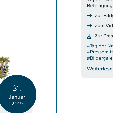
Beteiligungs
Zur Bild
Zum Vi
Zur Pre
#Tag der Na
#Pressemitt
#Bildergale
Weiterles
31.
Januar
2019