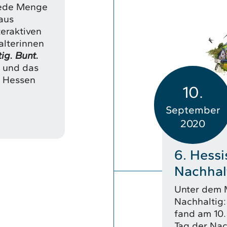
jede Menge
 aus
teraktiven
alterinnen
ig. Bunt.
und das
e Hessen
10.
September
2020
6. Hessi
Nachhalt
Unter dem M
Nachhaltig:
fand am 10.
Tag der Nac