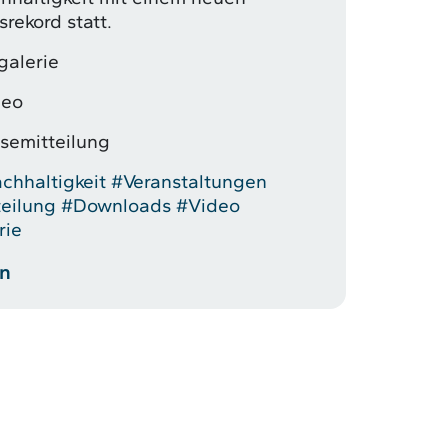
rekord statt.
galerie
deo
ssemitteilung
chhaltigkeit
#Veranstaltungen
eilung
#Downloads
#Video
rie
en