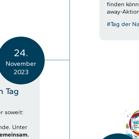
finden könn
away-Aktion
#Tag der Na
24.
November
2023
n Tag
r soweit:
nde. Unter
Gemeinsam.