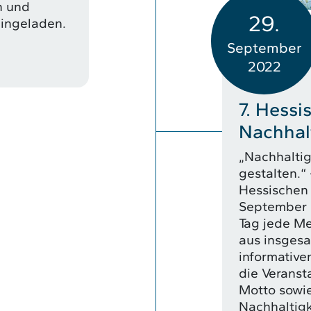
n und
29.
ingeladen.
September
2022
7. Hessi
Nachhalt
„Nachhaltig
gestalten.“ 
Hessischen 
September 
Tag jede Me
aus insgesa
informative
die Veranst
Motto sowi
Nachhaltigk