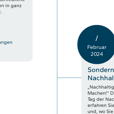
en in ganz
.
/
tungen
Februar
2024
Sondern
Nachhalt
„Nachhalti
Machen!“ Di
Tag der Nac
erfahren Si
und, wo Sie