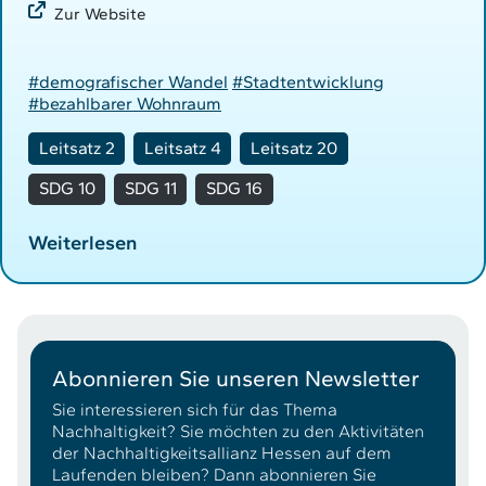
Zur Website
#demografischer Wandel
#Stadtentwicklung
#bezahlbarer Wohnraum
Leitsatz 2
Leitsatz 4
Leitsatz 20
SDG 10
SDG 11
SDG 16
Weiterlesen
Abonnieren Sie unseren Newsletter
Sie interessieren sich für das Thema
Nachhaltigkeit? Sie möchten zu den Aktivitäten
der Nachhaltigkeitsallianz Hessen auf dem
Laufenden bleiben? Dann abonnieren Sie